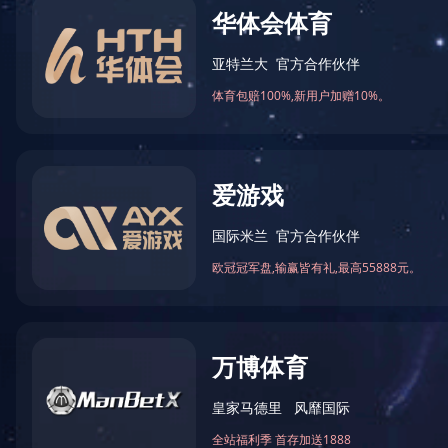
吊点卷扬机
专为舞台吊杆设计，可垂直提升布景、灯
光等载荷。其模块化结构易于集成到舞台
机械系统中，配合控制系统实现单点吊装
设备的精准升降定位。支持灵活调速适配
不同工况。结构紧凑便于安装维护适用于
剧场、演播厅等场景的快速布场需求。
了解详情