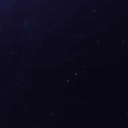
全程技术支持
从项目初期的需求分析，到方案设计、生产制
造，再到现场安装调试和后期维护，伊特将为您
提供全生命周期的技术支持。
微信
联系我们
产品筛选