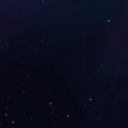
产品中心
EV
刚性链
定制化升降台
智能机器人
视频号
公众号
抖音号
舞台机械