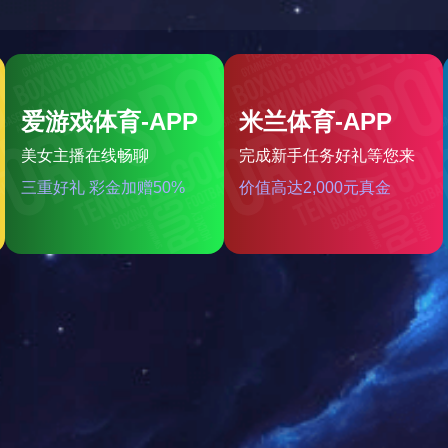
1
即刻咨询，开启智能驱动之旅
您是否在寻找一种更高效、更经济的米兰体育-米兰（中国）方式？您是
为您带来实实在在的效益提升？别再犹豫！现在就联系伊特的专家顾问团